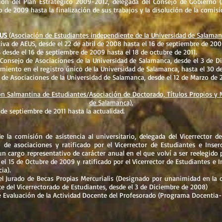
ón del Plan Estratégico 2009-2012, delegada del Consejo de Gobierno 
 de 2009 hasta la finalización de sus trabajos y la disolución de la comisi
US
(Asociación de Estudiantes independiente de la Universidad de Salaman
tiva de AEUS, desde el 22 de abril de 2008 hasta el 16 de septiembre de 200
 desde el 16 de septiembre de 2009 hasta el 18 de octubre de 2011.
 Consejo de Asociaciones de la Universidad de Salamanca, desde el 3 de 
iento en el registro único de la Universidad de Salamanca, hasta el 30 de
 de Asociaciones de la Universidad de Salamanca, desde el 12 de Marzo de 2
n Salmantina de Estudiantes/Asociación de Doctorado, Títulos Propios y M
de Salamanca).
de septiembre de 2011 hasta la actualidad.
la comisión de asistencia al universitario, delegada del Vicerrector d
de asociaciones y ratificado por el Vicerrector de Estudiantes e Inserc
n cargo representativo de carácter anual en el que volví a ser reelegido p
el 15 de Octubre de 2009 y ratificado por el Vicerrector de Estudiantes e I
cia).
 Jurado de Becas Propias Mercurialis (Designado por unanimidad en la c
te del Vicerrectorado de Estudiantes, desde el 3 de Diciembre de 2008)
 Evaluación de la Actividad Docente del Profesorado (Programa Docentia-U