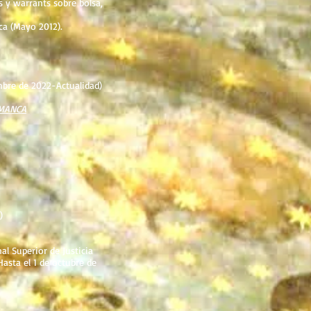
s y warrants sobre bolsa,
ca (Mayo 2012).
mbre de 2022-Actualidad)
AMANCA
)
al Superior de Justicia
asta el 1 de octubre de