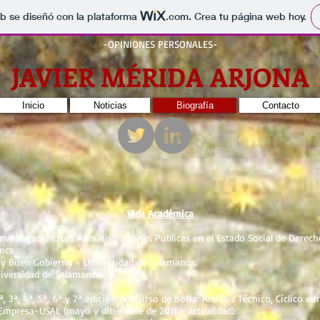
b se diseñó con la plataforma
.com
. Crea tu página web hoy.
-OPINIONES PERSONALES
-
JAVIER MÉRIDA ARJONA
Inicio
Noticias
Biografía
Contacto
Vida Académica
nvestigación: Las Administraciones Públicas en el Estado Social de Derech
nca
y Buen Gobierno - Universidad de Salamanca.
iversidad de Salamanca.
, 3ª, 4ª, 5ª, 6ª y 7ª edición del Curso de Bolsa: Análisis Técnico, Cíclico e 
Empresa-USAL (mayo y diciembre de 2011 - actualidad).