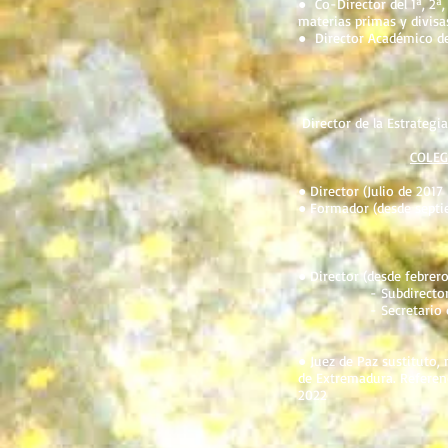
● Co-Director del 1ª, 2ª,
materias primas y divisa
● Director Académico de
Director de la Estrateg
COLEG
● Director (Julio de 2017 
● Formador (desde septie
● Director (desde febrer
- Subdirector (desde
- Secretario del Conse
● Juez de Paz sustituto, 
de Extremadura. Referenc
2022