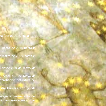
ca (Curso 2012/2013).
de Marzo de 2018 hasta la
de Marzo de 2009 hasta el
, desde el 8 de Mayo de
a, desde el 8 de Mayo de
aprobación definitiva del
tro Universitario (26 de
delegada permanente del
n la comisión económico-