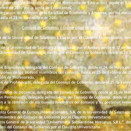
 Selección de Becarios (becas del Ministerio de Educación), desde el 8
mbre de 2010 por la Junta de Estudiantes.
legación de Alumnos de la Facultad de Economía y Empresa, por mi elecci
asta el 23 de noviembre de 2011.
Consejo de Gobierno - Universidad de Salamanca
o
de la Universidad de Salamanca Electo por el Claustro Universitario, de
2012.
de la Universidad de Salamanca designado por el Rector, desde el 12 de Ma
Universidad de Salamanca, electo por el Consejo de Gobierno, desde el 26 d
n Económica, delegada del Consejo de Gobierno, desde el 24 de Mayo de 2
isiones de los nuevos miembros del consejo, hasta el 25 de Febrero de 2
ión de Profesorado.
 de Profesorado, delegada del Consejo de Gobierno, desde el 25 de Febre
misión de Docencia, delegada del Consejo de Gobierno, desde el 23 de Mar
n Permanente, delegada permanente del Consejo de Gobierno, desde el 2
ón a la comisión de los nuevos miembros del consejo y su posterior reele
ta General de Cursos Internacionales, S.A. de la Universidad de Salaman
miembro del Consejo de Gobierno por el Claustro Universitario.
ta General de la sociedad “Universitatis Salmantinae Mercatus, S.R.L.”, d
ro del Consejo de Gobierno por el Claustro Universitario.