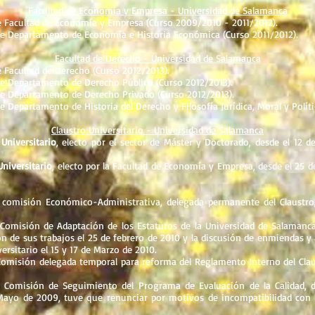
Facultad de Economía y Empresa - Universidad de Salamanca
e Facultad de Economía y Empresa (Curso 2009/2010 - 2011/2012).
e Departamento de Economía e Historia Económica (Curso 2011/2012).
Facultad de Derecho - Universidad de Salamanca
 Facultad de Derecho (Curso 2012/2013).
e Departamento de Derecho Público (Curso 2012/2013).
e Departamento de Derecho Privado (Curso 2012/2013).
 Departamento de Historia del Derecho y Filosofía Jurídica, Moral y Políti
Claustro Universitario - Universidad de Salamanca
Universitario
, electo por el sector de Máster y Doctorado, desde el 12 
niversitario
, electo por la Facultad de Economía y Empresa, desde el 25 
.
 comisión Económico-Administrativa, delegada permanente del Claustro
Comisión de Adaptación de los Estatutos de la Universidad de Salamanc
ión de sus trabajos el 25 de febrero de 2010 y la discusión de enmiendas y 
versitario el 15 y 17 de Marzo de 2010.
Comisión delegada temporal para reforma del Reglamento Interno del Claus
 Comisión de Seguimiento del Programa de Evaluación de la Calidad, 
 Mayo de 2009, tuve que renunciar por motivos de incompatibilidad co