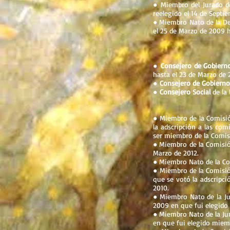
● Miembro del Jurado de
reelegido el 14 de Septie
● Miembro Nato de la De
el 25 de Marzo de 2009 h
●
Consejero de Gobiern
hasta el 23 de Marzo de 
●
Consejero de Gobierno
●
Consejero Social
de la 
● Miembro de la Comisió
la adscripción a las com
ser miembro de la Comis
● Miembro de la Comisión
Marzo de 2012.
● Miembro Nato de la Co
● Miembro de la Comisió
que se votó la adscripci
2010.
● Miembro Nato de la Jun
2009 en que fui elegido 
● Miembro Nato de la Jun
en que fui elegido miemb