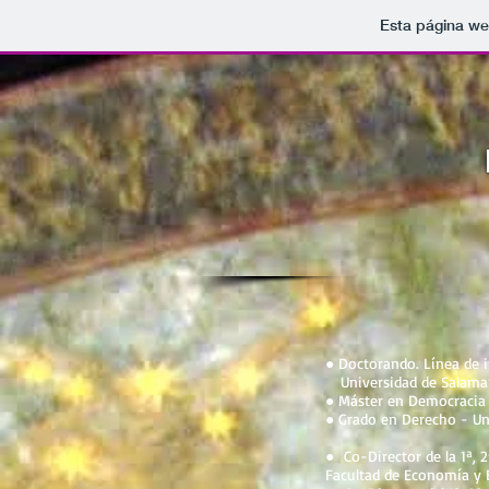
Esta página we
● Doctorando. Línea de i
Universidad de Salama
● Máster en Democracia 
● Grado en Derecho - Un
● Co-Director de la 1ª, 2ª
Facultad de Economía y 