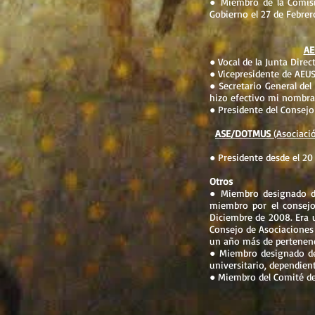
● Miembro de la Comisi
Gobierno el 27 de Febrero
AE
● Vocal de la Junta Direc
● Vicepresidente de AEUS
● Secretario General del
hizo efectivo mi nombram
● Presidente del Consejo
ASE/DOTMUS
(Asociació
● Presidente desde el 20 
Otros
● Miembro designado de 
miembro por el consejo 
Diciembre de 2008. Era u
Consejo de Asociaciones 
un año más de pertenen
● Miembro designado del
universitario, dependien
● Miembro del Comité de