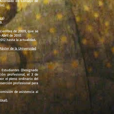
(Acordado en Consejo de
ón).
ca)
9.
Diciembre de 2009, que se
 Abril de 2010.
012 hasta la actualidad.
áster de la Universidad
e Estudiantes (Designado
ión profesional, el 3 de
or el pleno ordinario del
nserción profesional para
omisión de asistencia al
sal).