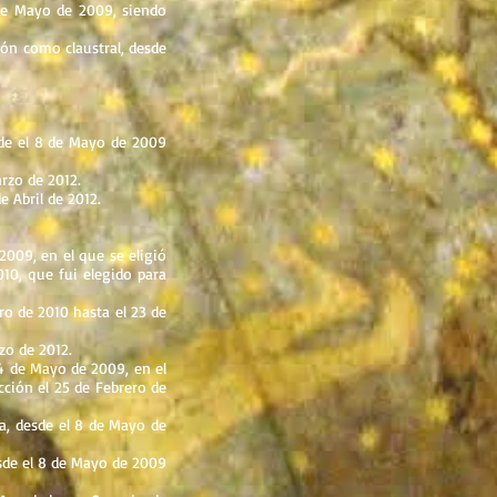
 de Mayo de 2009, siendo
ón como claustral, desde
sde el 8 de Mayo de 2009
rzo de 2012.
e Abril de 2012.
009, en el que se eligió
010, que fui elegido para
ro de 2010 hasta el 23 de
zo de 2012.
4 de Mayo de 2009, en el
cción el 25 de Febrero de
ca, desde el 8 de Mayo de
esde el 8 de Mayo de 2009