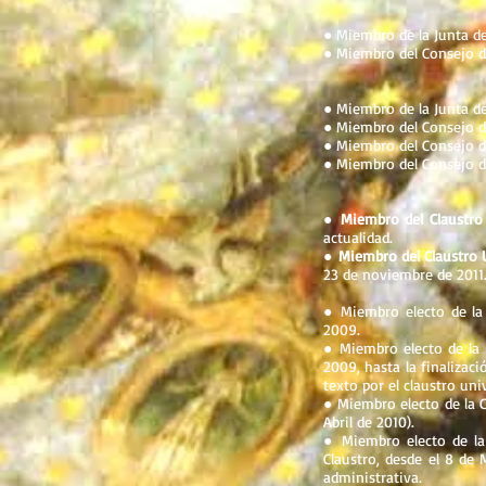
● Miembro de la Junta d
● Miembro del Consejo d
● Miembro de la Junta de
● Miembro del Consejo d
● Miembro del Consejo d
● Miembro del Consejo de
●
Miembro del Claustro 
actualidad.
●
Miembro del Claustro U
23 de noviembre de 2011
● Miembro electo de la
2009.
● Miembro electo de la 
2009, hasta la finalizac
texto por el claustro uni
● Miembro electo de la 
Abril de 2010).
● Miembro electo de la
Claustro, desde el 8 de
administrativa.