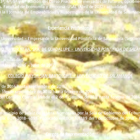
 3ª, 4ª, 5ª y 6ª edición del Curso Práctico de mercados de futuros, opcione
s. Facultad de Economía y Empresa-USAL (Abril de 2012- actualidad)
 la I Jornada de Empleabilidad y Autoempleo de la Universidad de Salaman
Experiencia Profesional
ia Universidad - Empresa de la Universidad Pontificia de Salamanca (Septie
IO MAYOR NTRA. SRA. DE GUADALUPE -
UNIVERSIDAD PONTIFICIA DE SAL
- actualidad)
mbre de 2016 - Julio de 2017)
COLEGIO MAYOR SAN BARTOLOMÉ -
UNIVERSIDAD DE SALAMANCA
o de 2014 hasta septiembre de 2016)
 septiembre de 2010 hasta febrero de 2014)
jo Colegial (desde el 2 de diciembre de 2011 hasta febrero de 2014
municipio de Jaraíz de la Vera. Nombrado por la Sala de Gobierno del Tribun
ia: BOP-2018-4057. Publicado en: BOP Nº 189 del 1 de Octubre de 2018 - H
Cargos de Representación